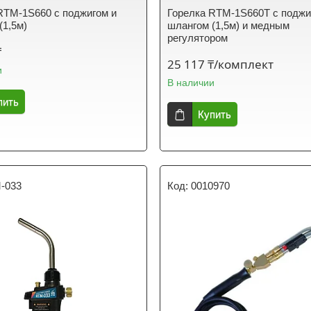
RTM-1S660 с поджигом и
Горелка RTM-1S660T с поджи
(1,5м)
шлангом (1,5м) и медным
регулятором
₸
25 117 ₸/комплект
и
В наличии
пить
Купить
-033
0010970