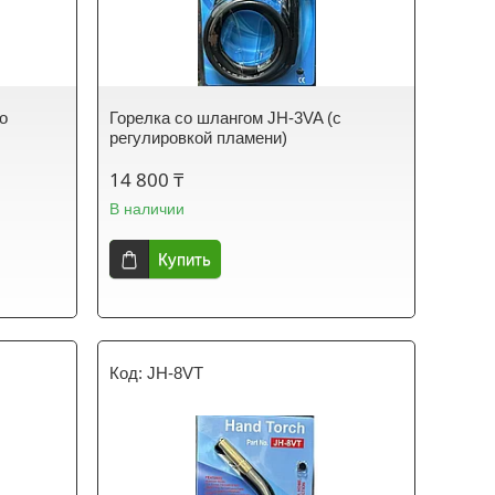
о
Горелка со шлангом JH-3VA (с
регулировкой пламени)
14 800 ₸
В наличии
Купить
JH-8VT