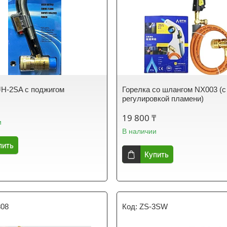
JH-2SA с поджигом
Горелка со шлангом NX003 (с
регулировкой пламени)
19 800 ₸
и
В наличии
пить
Купить
808
ZS-3SW