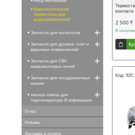
Анод магниевый
Термоста
Биметаллические
контакта
термостаты для
водонагревателей
2 500 ₸
В наличи
Запчасти для пылесосов
Запчасти для духовок, плит и
Ку
варочных поверхностей
Запчасти для СВЧ
микроволновых печей
92C
Запчасти для посудомоечных
машин
насосы помпы для
парогенератора И кофемашин
О нас
Отзывы
Доставка и оплата