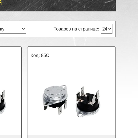
Й
85C