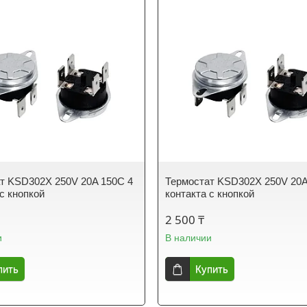
т KSD302X 250V 20A 150C 4
Термостат KSD302X 250V 20A
 с кнопкой
контакта с кнопкой
2 500 ₸
и
В наличии
пить
Купить