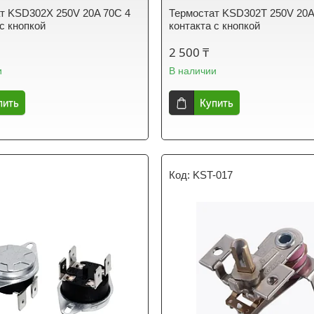
т KSD302X 250V 20A 70C 4
Термостат KSD302T 250V 20A
 с кнопкой
контакта с кнопкой
2 500 ₸
и
В наличии
пить
Купить
KST-017