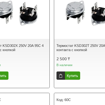
т KSD302X 250V 20A 95C 4
Термостат KSD302T 250V 20A
 с кнопкой
контакта с кнопкой
2 500 ₸
и
В наличии
пить
Купить
C
60C