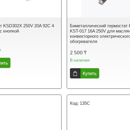
т KSD302X 250V 20A 92C 4
Биметаллический термостат 
 с кнопкой
KST-017 16A 250V для маслян
конвекторного электрическог
обогревателя
и
2 500 ₸
В наличии
пить
Купить
135C