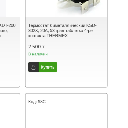
KDT-200
Термостат биметаллический KSD-
ого,
302X, 20А, 93 град таблетка 4-ре
о
контакта THERMEX
2 500 ₸
В наличии
Купить
98C