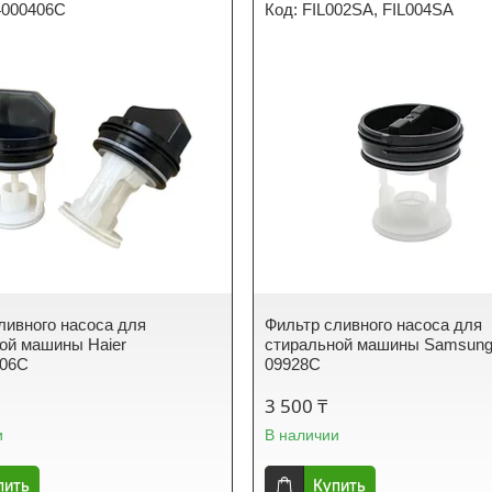
4000406C
FIL002SA, FIL004SA
ливного насоса для
Фильтр сливного насоса для
ой машины Haier
стиральной машины Samsung
406C
09928C
3 500 ₸
и
В наличии
пить
Купить