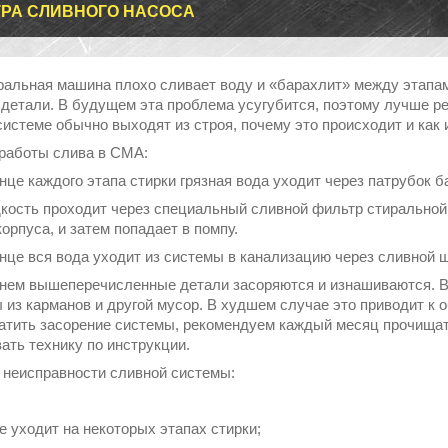
РА СЛИВНОГО НАСОСА
ральная машина плохо сливает воду и «барахлит» между этапам
детали. В будущем эта проблема усугубится, поэтому лучше реш
системе обычно выходят из строя, почему это происходит и как 
работы слива в СМА:
нце каждого этапа стирки грязная вода уходит через патрубок 
кость проходит через специальный сливной фильтр стиральной
корпуса, и затем попадает в помпу.
нце вся вода уходит из системы в канализацию через сливной ш
нем вышеперечисленные детали засоряются и изнашиваются. В
 из карманов и другой мусор. В худшем случае это приводит к
атить засорение системы, рекомендуем каждый месяц прочища
ать технику по инструкции.
 неисправности сливной системы:
е уходит на некоторых этапах стирки;