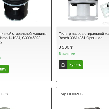
ливной стиральной машины
Фильтр насоса стиральной 
Ariston 141034, C00045023,
Bosch 00614351 Оригинал
27
3 500 ₸
В наличии
и
Купить
пить
003CY
FIL002LG