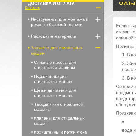
ДОСТАВКА И ОПЛАТА
ФИЛЬТ
Каталог
Инструменты для монтажа и
ремонта бытовой техники
Если сти
смежные 
Расходные материалы
сливной 
Принцип 
Запчасти для стиральных
машин
В ко
Сливные насосы для
Жид
стиральной машины
всего 
Подшипники для
В ко
стиральных машин
Со време
Щетки двигателя для
предметы
стиральных машин
предотвр
Таходатчики стиральной
обслужив
машины
Признаки
Клапаны для стиральных
машин
вода н
Кронштейны и петли люка