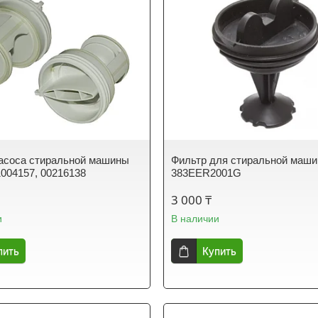
асоса стиральной машины
Фильтр для стиральной маш
1004157, 00216138
383EER2001G
3 000 ₸
и
В наличии
пить
Купить