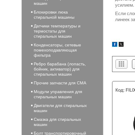
машин
усилием.
Блокировки люка
Если сло
стиральной машины
линеек з
Датчики температуры и
термостаты для
стиральных машин
Конденсаторы, сетевые
помехоподавляющая
фильтра
Ребро барабана (лопасть,
бойник, активатор) для
стиральных машин
Прочие запчасти для СМА
FIL
Модули управления для
стиральных машин
Двигатели для стиральных
машин
Смазка для стиральных
машин
Болт транспортировочный