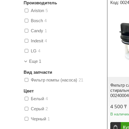
002
Производитель
Ariston
5
Bosch
4
Candy
1
Indesit
4
LG
4
Еще 1
Вид запчасти
Фильтр помпы (насоса)
21
Фильтр с
стиральн
Цвет
0024000
Белый
4
4 500 ₸
Серый
2
В наличи
Черный
1
Ку