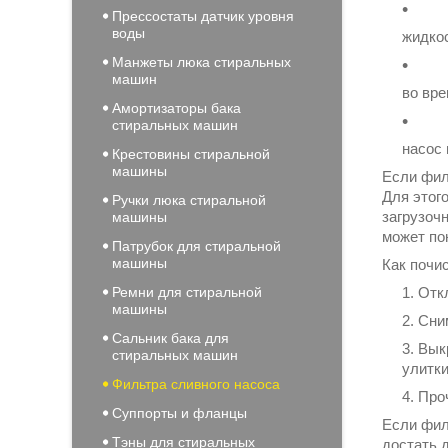
Прессостаты датчик уровня
воды
жидко
Манжеты люка стиральных
машин
во вре
Амортизаторы бака
стиральных машин
насос 
Крестовины стиральной
машины
Если фил
Для этог
Ручки люка стиральной
загрузоч
машины
может по
Патрубок для стиральной
машины
Как почи
Ремни для стиральной
Отк
машины
Сни
Сальник бака для
Вык
стиральных машин
улитк
Фильтра сливного насоса
Про
Суппорты и фланцы
Если фил
Тэны для стиральных
достать 