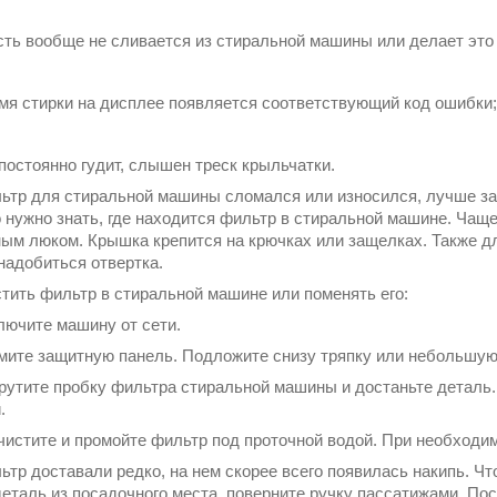
сть вообще не сливается из стиральной машины или делает эт
мя стирки на дисплее появляется соответствующий код ошибки;
постоянно гудит, слышен треск крыльчатки.
ьтр для стиральной машины сломался или износился, лучше зам
о нужно знать, где находится фильтр в стиральной машине. Чащ
ным люком. Крышка крепится на крючках или защелках. Также д
надобиться отвертка.
стить фильтр в стиральной машине или поменять его:
лючите машину от сети.
мите защитную панель. Подложите снизу тряпку или небольшую 
рутите пробку фильтра стиральной машины и достаньте деталь. 
и.
чистите и промойте фильтр под проточной водой. При необходи
ьтр доставали редко, на нем скорее всего появилась накипь. Ч
деталь из посадочного места, поверните ручку пассатижами. По