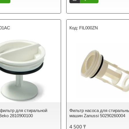
001AC
FIL000ZN
фильтр для стиральной
Фильтр насоса для стиральн
Beko 2810900100
машин Zanussi 50290260004
4 500 ₸