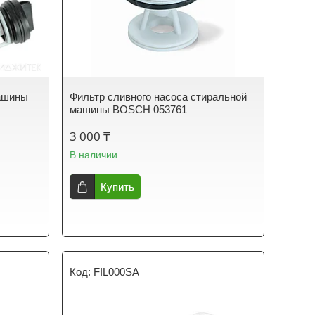
машины
Фильтр сливного насоса стиральной
машины BOSСH 053761
3 000 ₸
В наличии
Купить
FIL000SA