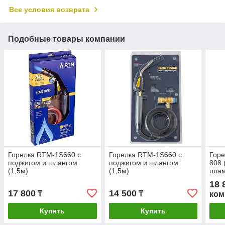
Все условия возврата
Подобные товары компании
Горелка RTM-1S660 с
Горелка RTM-1S660 с
Горе
поджигом и шлангом
поджигом и шлангом
808 
(1,5м)
(1,5м)
пла
18 
17 800
14 500
₸
₸
ком
Купить
Купить