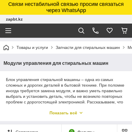
Связи нестабильной связью просим связаться
через WhatsApp
zapbt.kz
Товары и услуги
Запчасти для стиральных машин
М
Модули управления для стиральных машин
Блок управления стиральной машины – одна из самых
сложных и дорогих деталей в бытовой технике. При поломке
иногда требуется замена модуля, и важно уметь правильно
выбрать и установить деталь, чтобы не возникло повторных
проблем с дорогостоящей электроникой. Рассказываем, что
такое плата управления стиральной машины и как устранить
Показать всё
ее неисправности.
Назначение и особенности блока управления
Электронный модуль, блок управления или «мозг» техники –
Сортировка
0
Фильтры