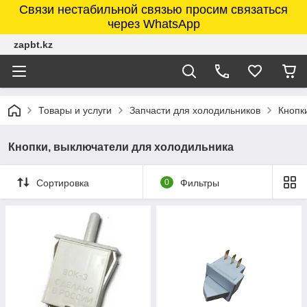
Связи нестабильной связью просим связаться
через WhatsApp
zapbt.kz
Товары и услуги
Запчасти для холодильников
Кнопк
Кнопки, выключатели для холодильника
Сортировка
0
Фильтры