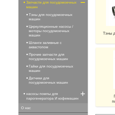
Запчасти для посудомоечных
машин
Тэны для посудомоечных
машин
Циркуляционные насосы /
моторы посудомоечных
Тэны 
машин
Шланги заливные с
аквастопом
Прочие запчасти для
посудомоечных машин
Гайки для посудомоечных
машин
Датчики для
посудомоечных машин
насосы помпы для
парогенератора И кофемашин
п
О нас