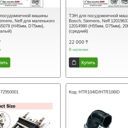
 посудомоечной машины
ТЭН для посудомоечной ма
iemens, Neff для маленького
Bosch, Siemens, Neff 1201963
55078 (Н45мм, D75мм),
12014980 (Н55мм, D75мм), 2
малый)
(средний)
₸
22 000 ₸
и
В наличии
пить
Купить
72950001
HTR104ID/HTR106ID