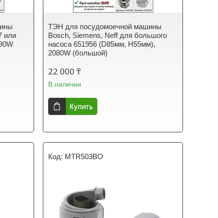
шины
ТЭН для посудомоечной машины
7 или
Bosch, Siemens, Neff для большого
080W
насоса 651956 (D85мм, Н55мм),
2080W (большой)
22 000 ₸
В наличии
Купить
MTR503BO