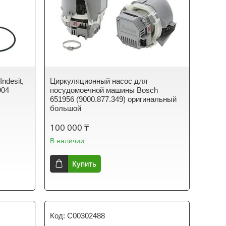
ndesit,
Циркуляционный насос для
904
посудомоечной машины Bosch
651956 (9000.877.349) оригинальный
большой
100 000 ₸
В наличии
Купить
C00302488