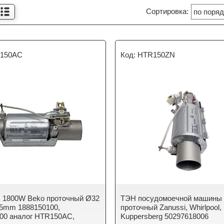
150AC
HTR150ZN
 1800W Beko проточный Ø32
ТЭН посудомоечной машины
5mm 1888150100,
проточный Zanussi, Whirlpool,
00 аналог HTR150AC,
Kuppersberg 50297618006