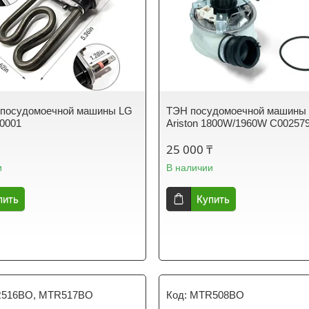
 посудомоечной машины LG
ТЭН посудомоечной машины I
0001
Ariston 1800W/1960W C00257
25 000 ₸
и
В наличии
пить
Купить
516BO, MTR517BO
MTR508BO