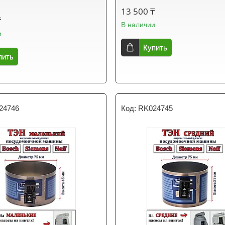
13 500 ₸
₸
В наличии
и
Купить
пить
24746
RK024745