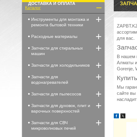
ДОСТАВКА И ОПЛАТА
ЗАПЧА
Каталог
Инструменты для монтажа и
ремонта бытовой техники
ZAPBT.KZ
ассортим
Расходные материалы
для вас.
Запча
Запчасти для стиральных
машин
В нашем 
Алматы и 
Запчасти для холодильников
Gorenje, 
Запчасти для
Купить
водонагревателей
Мы гаран
сайте вы
Запчасти для пылесосов
насладит
Запчасти для духовок, плит и
варочных поверхностей
Запчасти для СВЧ
микроволновых печей