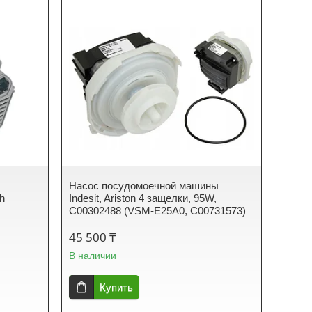
Насос посудомоечной машины
h
Indesit, Ariston 4 защелки, 95W,
C00302488 (VSM-E25A0, C00731573)
45 500 ₸
В наличии
Купить