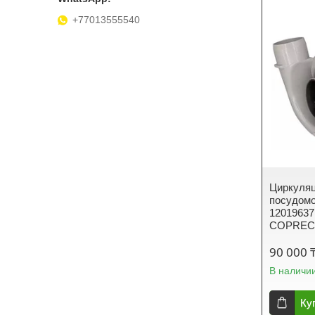
+77013555540
Циркуляц
посудом
12019637 
COPRECI
90 000 
В наличи
Ку