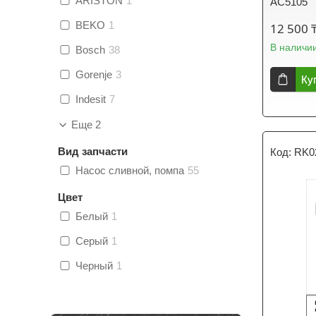
ARISTON
1
AC5105
BEKO
1
12 500 
В наличи
Bosch
38
Gorenje
3
Ку
Indesit
7
Еще 2
Вид запчасти
RK0
Насос сливной, помпа
55
Цвет
Белый
1
Серый
1
Черный
1