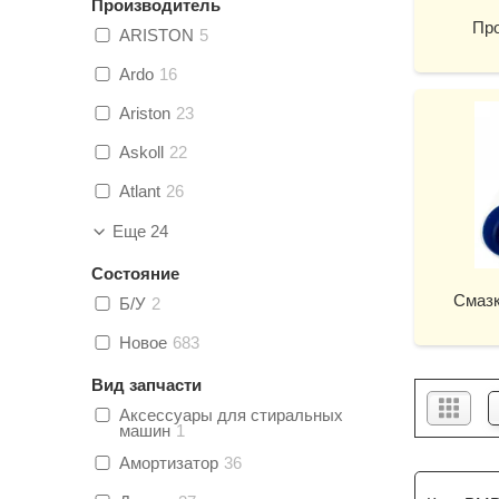
Производитель
Про
ARISTON
5
Ardo
16
Ariston
23
Askoll
22
Atlant
26
Еще 24
Состояние
Смазк
Б/У
2
Новое
683
Вид запчасти
Аксессуары для стиральных
машин
1
Амортизатор
36