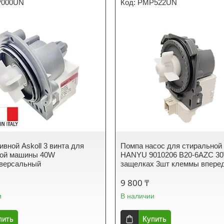
000UN
PMP522UN
ивной Askoll 3 винта для
Помпа насос для стирально
ной машины 40W
HANYU 9010206 B20-6AZC 3
версальный
защелках 3шт клеммы впере
9 800 ₸
и
В наличии
пить
Купить