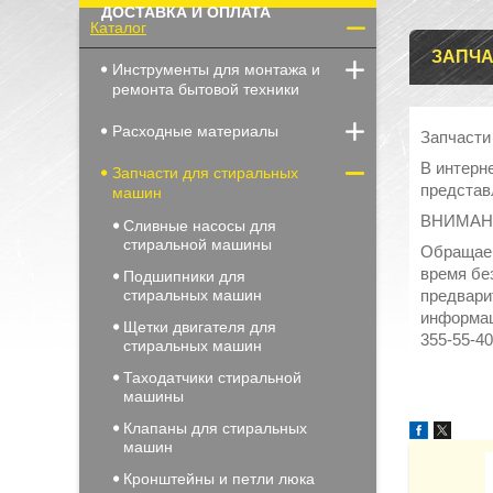
ДОСТАВКА И ОПЛАТА
Каталог
ЗАПЧА
Инструменты для монтажа и
ремонта бытовой техники
Расходные материалы
Запчасти
В интерне
Запчасти для стиральных
представ
машин
ВНИМАН
Сливные насосы для
стиральной машины
Обращаем
время бе
Подшипники для
стиральных машин
предвари
информац
Щетки двигателя для
355-55-40
стиральных машин
Таходатчики стиральной
машины
Клапаны для стиральных
машин
Кронштейны и петли люка