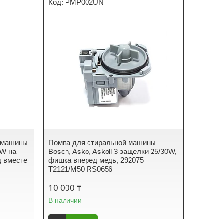
PMP002UN
й машины
Помпа для стиральной машины
0W на
Bosch, Asko, Askoll 3 защелки 25/30W,
д вместе
фишка вперед медь, 292075
T2121/M50 RS0656
10 000 ₸
В наличии