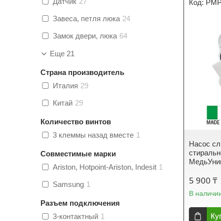
Датчик
27
PMP
Завеса, петля люка
24
Замок двери, люка
64
Еще 21
Страна производитель
Италия
29
Китай
29
Количество винтов
3 клеммы назад вместе
1
Насос сл
стираль
Совместимые марки
МедьУни
Ariston, Hotpoint-Ariston, Indesit
1
5 900 ₸
Samsung
1
В наличи
Разъем подключения
Ку
3-контактный
1