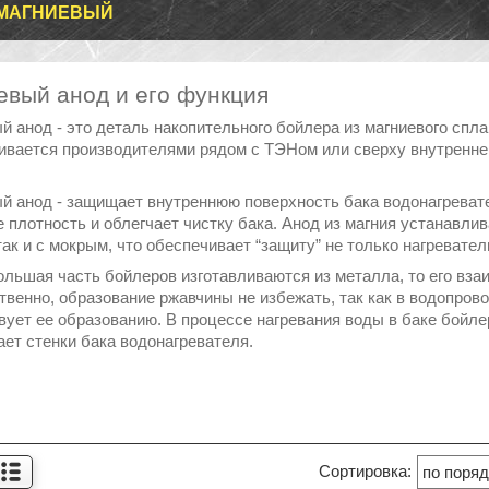
 МАГНИЕВЫЙ
евый анод и его функция
й анод - это деталь накопительного бойлера из магниевого спла
ивается производителями рядом с ТЭНом или сверху внутренне
й анод - защищает внутреннюю поверхность бака водонагревател
е плотность и облегчает чистку бака. Анод из магния устанавли
ак и с мокрым, что обеспечивает “защиту” не только нагревател
большая часть бойлеров изготавливаются из металла, то его вза
твенно, образование ржавчины не избежать, так как в водопров
вует ее образованию. В процессе нагревания воды в баке бойле
ает стенки бака водонагревателя.