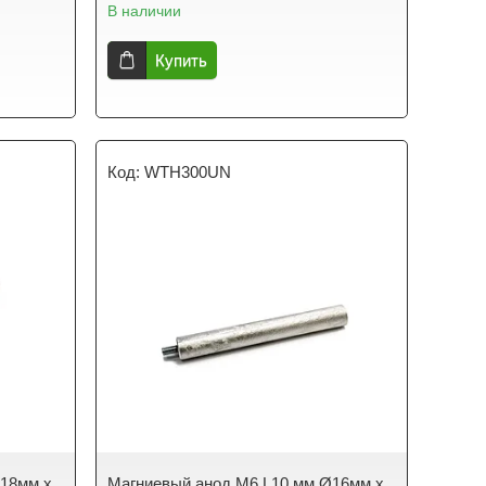
В наличии
Купить
WTH300UN
Ø18мм x
Магниевый анод M6 L10 мм Ø16мм x