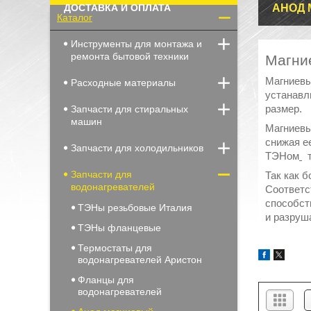
ДОСТАВКА И ОПЛАТА
АНОД
Каталог
Инструменты для монтажа и
ремонта бытовой техники
Магни
Магниевы
Расходные материалы
устанавл
размер.
Запчасти для стиральных
машин
Магниевы
снижая е
Запчасти для холодильников
ТЭНом
т
Запчасти для
Так как 
водонагревателей
Соответс
способст
ТЭНы резьбовые Италия
и разруш
ТЭНы фланцевые
Термостаты для
водонагревателей Аристон
Фланцы для
водонагревателей