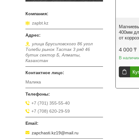
zapbt.kz
Магниевы
400мм дл
от корро
улица Брусиловского 86 угол
4 000 ₸
Толеби рынок Тастак 3 ряд 46
бутик сектор Б, Алматы,
В наличи
Казахстан
Ку
Малика
+7 (701) 355-55-40
+7 (708) 620-29-59
zapchasti.kz19@mail.ru