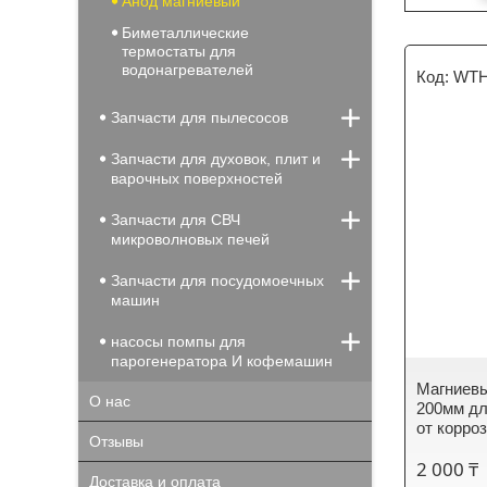
Анод магниевый
Биметаллические
термостаты для
водонагревателей
WTH
Запчасти для пылесосов
Запчасти для духовок, плит и
варочных поверхностей
Запчасти для СВЧ
микроволновых печей
Запчасти для посудомоечных
машин
насосы помпы для
парогенератора И кофемашин
Магниевы
О нас
200мм дл
от корро
Отзывы
2 000 ₸
Доставка и оплата