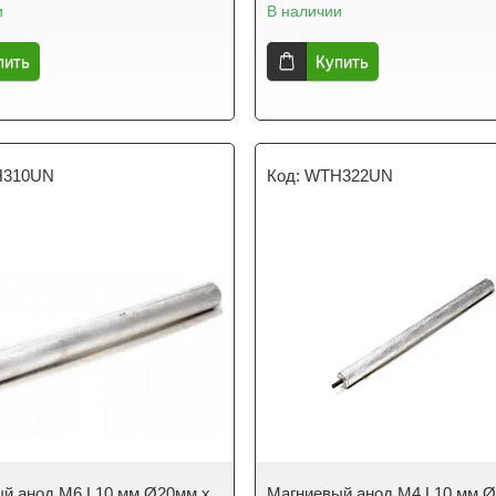
и
В наличии
пить
Купить
310UN
WTH322UN
й анод M6 L10 мм Ø20мм x
Магниевый анод M4 L10 мм 