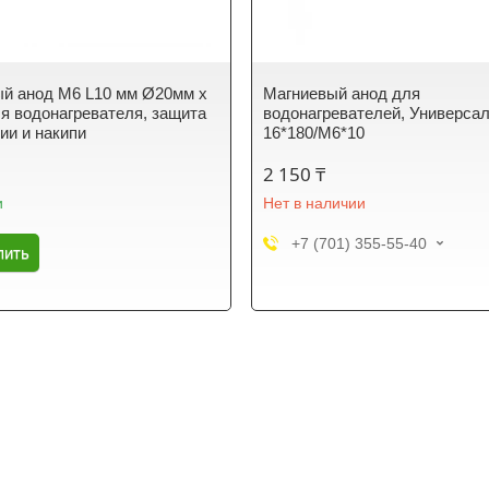
й анод M6 L10 мм Ø20мм x
Магниевый анод для
я водонагревателя, защита
водонагревателей, Универса
зии и накипи
16*180/М6*10
2 150 ₸
и
Нет в наличии
+7 (701) 355-55-40
пить