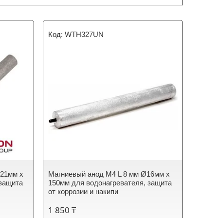
WTH327UN
Ø21мм x
Магниевый анод M4 L 8 мм Ø16мм x
 защита
150мм для водонагревателя, защита
от коррозии и накипи
1 850 ₸