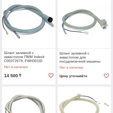
посудомоечную машину с системой «Аквастоп».
Шланг заливной с
Шланг заливной с
аквастопом ПММ Indesit
аквастопом для
C00372679, FWH301ID
посудомоечной машины
Samsung DD62-00102A
Нет в наличии
Нет в наличии
FWH301SA
14 500
₸
Цену уточняйте