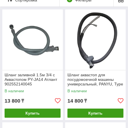
сразу усиленный шланг ПВХ с системой AquaStop! Система
мгновенно реагирует на изменение давления и перекрывает
подачу воды.
Система «Аквастоп» бывает двух видов:
С абсорбентом. Шланг состоит из двух трубок, а в
месте его соединения с машиной находится
специальный блок, заполненный абсорбирующим
веществом. В случае аварии вода из основной
(внутренней) трубки проникает в пространство между
стенками. Абсорбент мгновенно разбухает, и
включается защитный клапан. О том, что сработала
защита, вам сообщит индикатор. Система одноразовая
– после срабатывания защиты ее придется менять на
Шланг заливной 1.5м 3/4 с
Шланг аквастоп для
Аквастопом PY-JA14 Атлант
посудомоечной машины
новую.
902552140045
универсальный, PANYU, Type
С электромагнитным датчиком блокировки. В
PY-JA15
В наличии
В наличии
аварийной ситуации датчик посылает сигнал на блок
управления, и доступ воды экстренно прекращается.
13 800
14 800
₸
₸
Этот вариант системы AquaStop используется в
дорогих машинах.
Купить
Купить
Если вы хотите избавить себя от риска «затопить» свою и
соседскую квартиру, выбирайте стиральную и