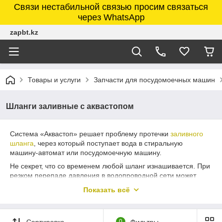
Связи нестабильной связью просим связаться
через WhatsApp
zapbt.kz
Товары и услуги
Запчасти для посудомоечных машин
Шланги заливные с аквастопом
Система «Аквастоп» решает проблему протечки
заливного
шланга
, через который поступает вода в стиральную
машину-автомат или посудомоечную машину.
Не секрет, что со временем любой шланг изнашивается. При
резком перепаде давления в водопроводной сети может
произойти гидроудар, в результате которого шланг порвется,
Показать всё
вода вытечет наружу и зальет пол в квартире.
Выход есть: не ждите, когда случится «потоп», приобретите
Сортировка
0
Фильтры