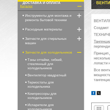
ДОСТАВКА И ОПЛАТА
ВЕНТ
Каталог
Инструменты для монтажа и
ремонта бытовой техники
ВЕНТИЛ
Создают 
Расходные материалы
ТЕХНИЧ
Запчасти для стиральных
Тангенци
машин
перпенди
Запчасти для холодильников
Принцип 
нескольк
Тэны оттайки, гибкий,
лопасти 
стеклянный для
холодильников
Все вент
мощность
Вентилятор квадратный
тангенци
Термостаты для
холодильника
Компрессоры для
холодильников
Испарители для
холодильников