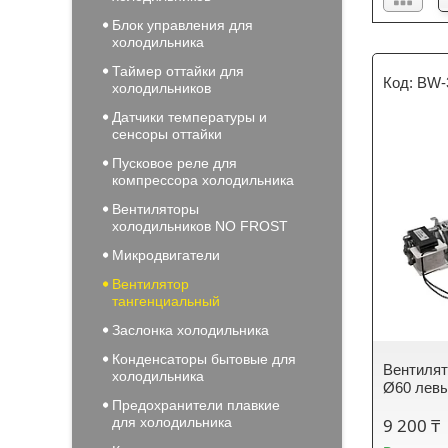
Блок управления для
холодильника
Таймер оттайки для
BW-
холодильников
Датчики температуры и
сенсоры оттайки
Пусковое реле для
компрессора холодильника
Вентиляторы
холодильников NO FROST
Микродвигатели
Вентилятор
тангенциальный
Заслонка холодильника
Конденсаторы бытовые для
Вентилят
холодильника
Ø60 лев
Предохранители плавкие
для холодильника
9 200 ₸