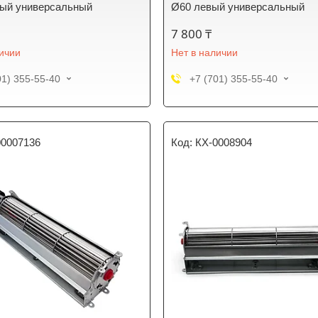
вый универсальный
Ø60 левый универсальный
7 800 ₸
личии
Нет в наличии
01) 355-55-40
+7 (701) 355-55-40
00007136
КХ-0008904