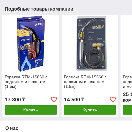
Подобные товары компании
Горелка RTM-1S660 с
Горелка RTM-1S660 с
Гор
поджигом и шлангом
поджигом и шлангом
подж
(1,5м)
(1,5м)
и м
25 
17 800
14 500
₸
₸
ком
Купить
Купить
О нас