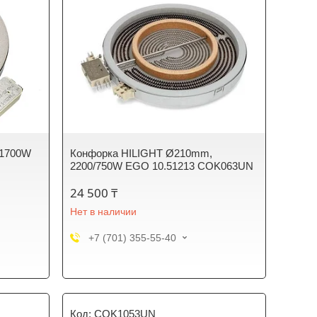
 1700W
Конфорка HILIGHT Ø210mm,
2200/750W EGO 10.51213 COK063UN
24 500 ₸
Нет в наличии
+7 (701) 355-55-40
COK1053UN