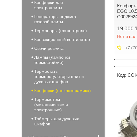
Конфорки для
Конфорк
электроплиты
EGO 10.5
Генераторы поджига
C002692
газовой плиты
19 000 
Термопары (газ контроль)
Нет в на
Конвекционный вентилятор
+7 (7
Свечи розжига
Лампы (лампочки
термостойкие)
Термостаты,
COK
терморегуляторы плит и
духовых шкафов
Конфорки (стеклокерамика)
Термометры
(механические и
электронные)
Таймеры для духовых
шкафов