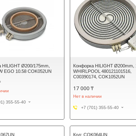
а HILIGHT Ø200/175mm,
Конфорка HILIGHT Ø200mm,
0W EGO 10.58 COK052UN
WHIRLPOOL 480121101516,
C00390174, COK1052UN
₸
17 000 ₸
личии
Нет в наличии
01) 355-55-40
+7 (701) 355-55-40
067UN
COK064UN