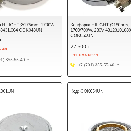
а HILIGHT Ø175mm, 1700W
Конфорка HILIGHT Ø180mm,
78431.004 COK048UN
1700/700W, 230V 4812310188
COK050UN
₸
27 500 ₸
личии
Нет в наличии
01) 355-55-40
+7 (701) 355-55-40
061UN
COK054UN