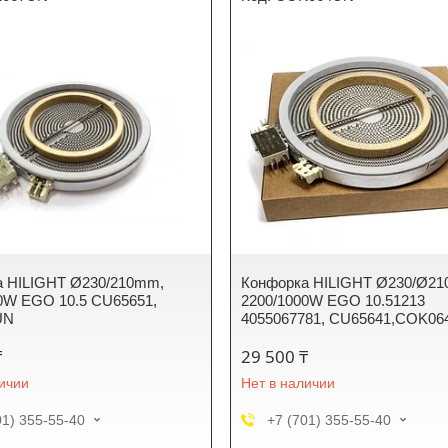
а HILIGHT Ø230/210mm,
Конфорка HILIGHT Ø230/Ø2
0W EGO 10.5 CU65651,
2200/1000W EGO 10.51213
UN
4055067781, CU65641,COK0
₸
29 500 ₸
личии
Нет в наличии
01) 355-55-40
+7 (701) 355-55-40