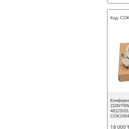
COK
Конфорк
2100/70
48123101
COK105
18 000 