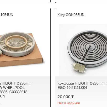
1054UN
COK055UN
а HILIGHT Ø230mm,
Конфорка HILIGHT Ø230mm,
0W WHIRLPOOL
EGO 10.51111.004
8895, C00339918
20 000 ₸
4UN
Нет в наличии
₸