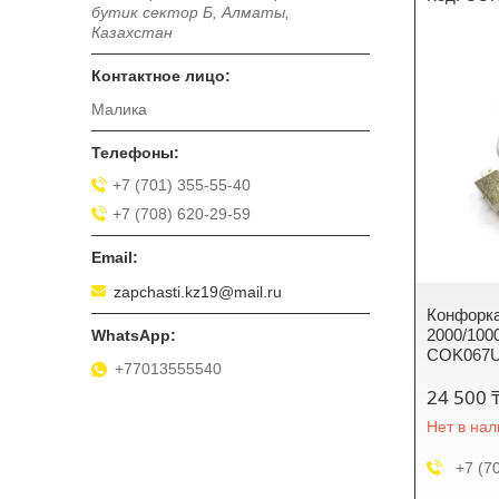
бутик сектор Б, Алматы,
Казахстан
Малика
+7 (701) 355-55-40
+7 (708) 620-29-59
zapchasti.kz19@mail.ru
Конфорк
2000/100
COK067
+77013555540
24 500 
Нет в на
+7 (7