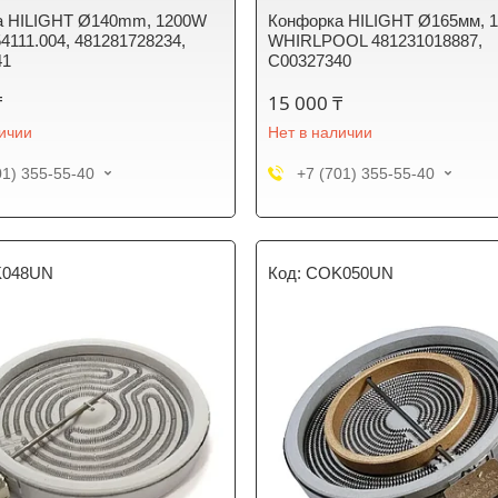
а HILIGHT Ø140mm, 1200W
Конфорка HILIGHT Ø165мм, 
4111.004, 481281728234,
WHIRLPOOL 481231018887,
41
C00327340
₸
15 000 ₸
личии
Нет в наличии
01) 355-55-40
+7 (701) 355-55-40
048UN
COK050UN