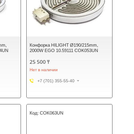
mm,
Конфорка HILIGHT Ø190/215mm,
54UN
2000W EGO 10.59111 COK053UN
25 500 ₸
Нет в наличии
+7 (701) 355-55-40
COK063UN