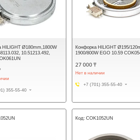
а HILIGHT Ø180mm,1800W
Конфорка HILIGHT Ø195/120
8113.032, 10.51213.492,
1900/800W EGO 10.59 COK0
COK061UN
27 000 ₸
₸
Нет в наличии
личии
+7 (701) 355-55-40
01) 355-55-40
052UN
COK1052UN