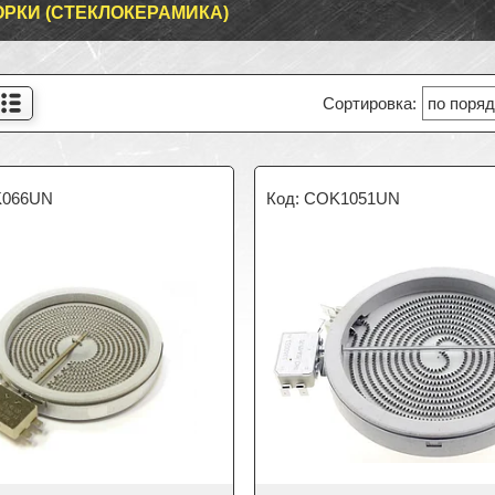
РКИ (СТЕКЛОКЕРАМИКА)
066UN
COK1051UN