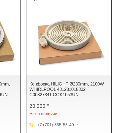
10mm,
Конфорка HILIGHT Ø230mm, 2100W
WHIRLPOOL 481231018892,
64UN
C00327341 COK1053UN
20 000 ₸
Нет в наличии
+7 (701) 355-55-40