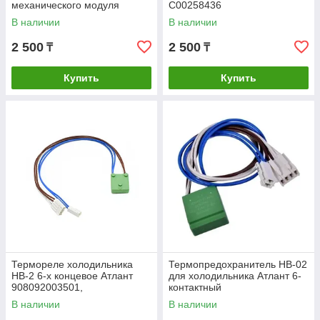
механического модуля
C00258436
управления)
В наличии
В наличии
2 500
2 500
₸
₸
Купить
Купить
Термореле холодильника
Термопредохранитель HB-02
НВ-2 6-х концевое Атлант
для холодильника Атлант 6-
908092003501,
контактный
908092003500, 02092016
В наличии
В наличии
Оригинал