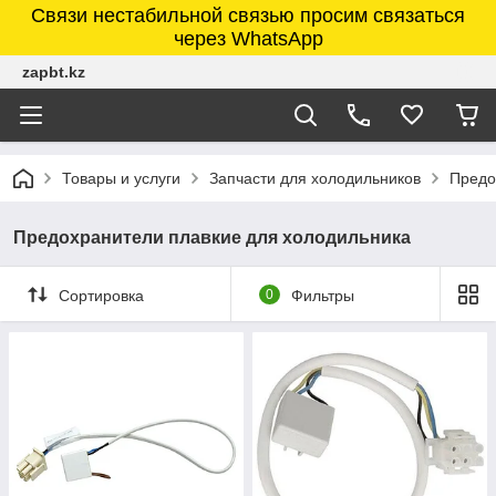
Связи нестабильной связью просим связаться
через WhatsApp
zapbt.kz
Товары и услуги
Запчасти для холодильников
Предо
Предохранители плавкие для холодильника
Сортировка
0
Фильтры