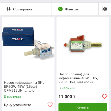
Сортировка
0
Фильтры
Насос (помпа) для
кофемашины 48W, EX5,
220V, Ulka, мет.носик
Насос кофемашины SKL
EP5GW 48W (15bar)
В наличии
CFM315UN, аналог
CFM015UN
11 000
В наличии
₸
Цену уточняйте
Купить