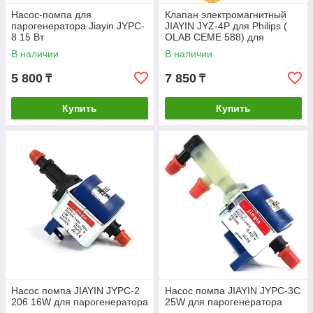
Насос-помпа для
Клапан электромагнитный
парогенератора Jiayin JYPC-
JIAYIN JYZ-4P для Philips (
8 15 Вт
OLAB CEME 588) для
парогенератора
В наличии
В наличии
5 800
7 850
₸
₸
Купить
Купить
Насос помпа JIAYIN JYPC-2
Насос помпа JIAYIN JYPC-3C
206 16W для парогенератора
25W для парогенератора