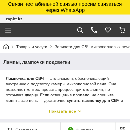
Связи нестабильной связью просим связаться
через WhatsApp
zapbt.kz
Товары и услуги
Запчасти для СВЧ микроволновых печ
Лампы, лампочки подсветки
Лампочка для СВЧ
— это элемент, обеспечивающий
внутреннюю подсветку камеры микроволновой печи. Она
позволяет контролировать процесс приготовления, не
открывая дверцу. Если освещение пропало, не спешите
менять всю печь — достаточно
купить лампочку для СВЧ
и
заменить её самостоятельно.
Показать всё
Какие бывают лампочки для СВЧ-печей
По типу цоколя
: T170, T185, T240 — важна точная
Сортировка
0
Фильтры
совместимость с патроном