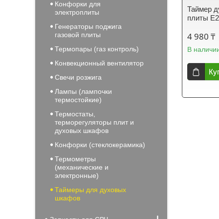
Конфорки для
Таймер д
электроплиты
плиты E2
Генераторы поджига
газовой плиты
4 980 ₸
Термопары (газ контроль)
В наличи
Конвекционный вентилятор
Ку
Свечи розжига
Лампы (лампочки
термостойкие)
Термостаты,
терморегуляторы плит и
духовых шкафов
Конфорки (стеклокерамика)
Термометры
(механические и
электронные)
Таймеры для духовых
шкафов