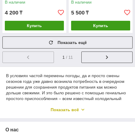
В наличии
В наличии
4 200
5 500
₸
₸
Купить
Купить
Показать ещё
1
/ 11
В условиях частой перемены погоды, да и просто смены
сезонов года уже давно возникла потребность в очередном
решении для сохранения продуктов питания как можно
дольше свежими. И это было решено с помощью гениально
простого приспособления – всем известный холодильный
аппарат. У каждого в доме есть данный прибор, и для
Показать всё
бесперебойной его работы необходимо изредка покупать
запчасти к холодильнику, которые будут обновлять его
старую начинку и продлевать срок службы в разы.
О нас
Снижение производительности, появление изморози на