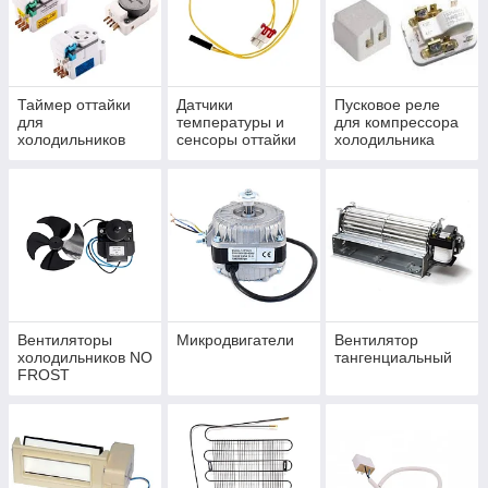
поставки оборудования просьба обращаться по номеру +7
(701) 355-55-40.
Таймер оттайки
Датчики
Пусковое реле
для
температуры и
для компрессора
холодильников
сенсоры оттайки
холодильника
Вентиляторы
Микродвигатели
Вентилятор
холодильников NO
тангенциальный
FROST