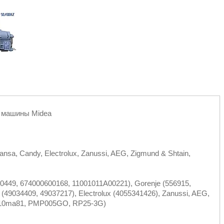
 машины Midea
sa, Candy, Electrolux, Zanussi, AEG, Zigmund & Shtain,
0449, 674000600168, 11001011A00221), Gorenje (556915,
(49034409, 49037217), Electrolux (4055341426), Zanussi, AEG,
al (10ma81, PMP005GO, RP25-3G)