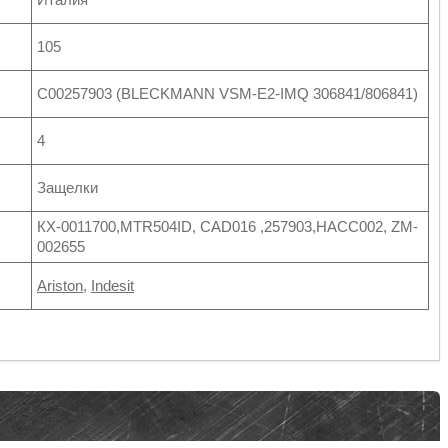
105
C00257903 (BLECKMANN VSM-E2-IMQ 306841/806841)
4
Защелки
КХ-0011700,MTR504ID, CAD016 ,257903,НАСС002, ZM-
002655
Ariston
,
Indesit