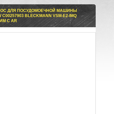
ОС ДЛЯ ПОСУДОМОЕЧНОЙ МАШИНЫ
W C00257903 BLECKMANN VSM-E2-IMQ
ТИМ С AR