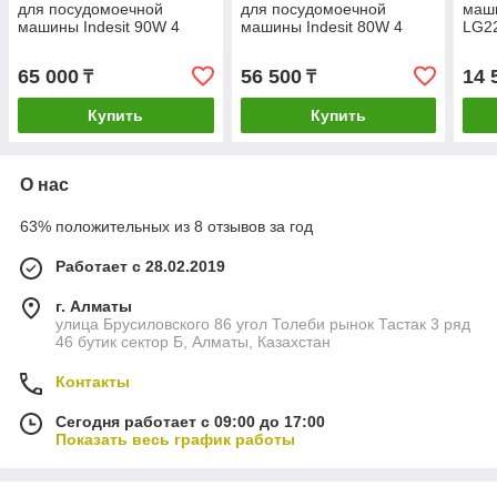
для посудомоечной
для посудомоечной
маш
машины Indesit 90W 4
машины Indesit 80W 4
LG22
защелки C00291855
защелки 480140102395
зам.
(VSM-E20, 482000023311)
(480131000166,
EAU
65 000
56 500
14 
₸
₸
Ariston
480140100848) Whirlpool
Купить
Купить
О нас
63% положительных из 8 отзывов за год
Работает с 28.02.2019
г. Алматы
улица Брусиловского 86 угол Толеби рынок Тастак 3 ряд
46 бутик сектор Б, Алматы, Казахстан
Контакты
Сегодня работает с 09:00 до 17:00
Показать весь график работы