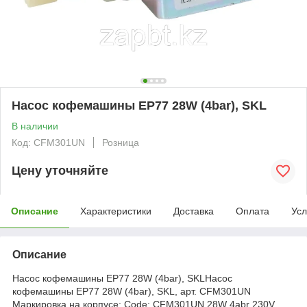
Насос кофемашины EP77 28W (4bar), SKL
В наличии
Код: CFM301UN
Розница
Цену уточняйте
Описание
Характеристики
Доставка
Оплата
Усл
Описание
Насос кофемашины EP77 28W (4bar), SKLНасос
кофемашины EP77 28W (4bar), SKL, арт. CFM301UN
Маркировка на корпусе: Code: CFM301UN 28W 4abr 230V