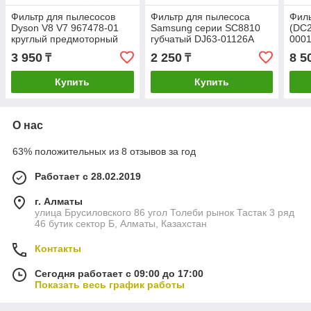
Фильтр для пылесосов
Фильтр для пылесоса
Филь
Dyson V8 V7 967478-01
Samsung серии SC8810
(DC2
круглый предмоторный
губчатый DJ63-01126A
0001
2916
3 950
2 250
8 5
₸
₸
Купить
Купить
О нас
63% положительных из 8 отзывов за год
Работает с 28.02.2019
г. Алматы
улица Брусиловского 86 угол Толеби рынок Тастак 3 ряд
46 бутик сектор Б, Алматы, Казахстан
Контакты
Сегодня работает с 09:00 до 17:00
Показать весь график работы