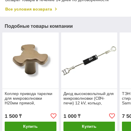
Все условия возврата
Подобные товары компании
Коплер привода тарелки
Диод высоковольтный для
ТЭН
для микроволновки
микроволновки (СВЧ-
сти
H20мм прямой,
печи) 12 kV, кольцо,
Sams
трехлопастная
клемма,
ДРТ,
крыльчатка, MCW910UN,
однонаправленный
000
1 500
1 000
7 5
₸
₸
8365
KAW
Купить
Купить