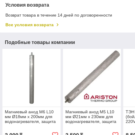
Условия возврата
Возврат товара в течение 14 дней по договоренности
Все условия возврата
Подобные товары компании
Магниевый анод M6 L10
Магниевый анод M5 L10
ТЭН 
мм Ø18мм x 200мм для
мм Ø21мм x 230мм для
(бо
водонагревателя, защита
водонагревателя, защита
220V
от коррозии и накипи
от коррозии и накипи
L25