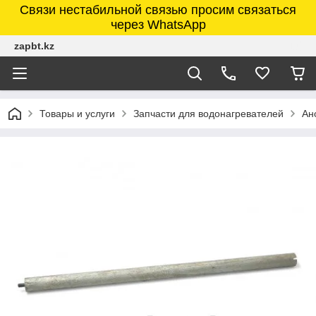
Связи нестабильной связью просим связаться
через WhatsApp
zapbt.kz
Товары и услуги
Запчасти для водонагревателей
Ан