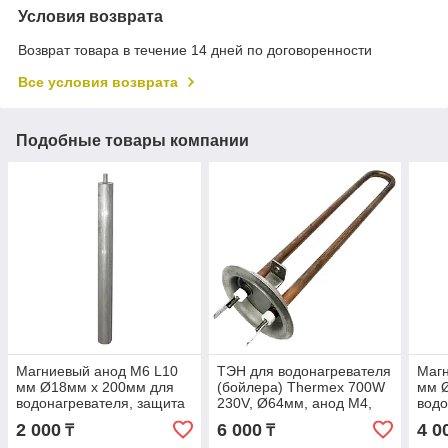
Условия возврата
Возврат товара в течение 14 дней по договоренности
Все условия возврата
Подобные товары компании
Магниевый анод M6 L10
ТЭН для водонагревателя
Маг
мм Ø18мм x 200мм для
(бойлера) Thermex 700W
мм 
водонагревателя, защита
230V, Ø64мм, анод М4,
водо
от коррозии и накипи
L240мм, RF CU, медь,
от к
2 000
6 000
4 0
₸
₸
Thermowatt