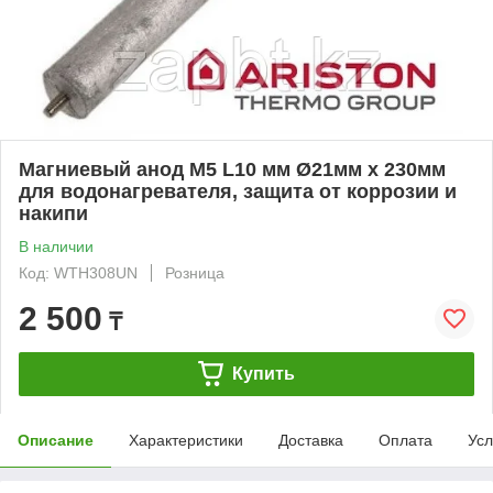
Магниевый анод M5 L10 мм Ø21мм x 230мм
для водонагревателя, защита от коррозии и
накипи
В наличии
Код: WTH308UN
Розница
2 500
₸
Купить
Описание
Характеристики
Доставка
Оплата
Усл