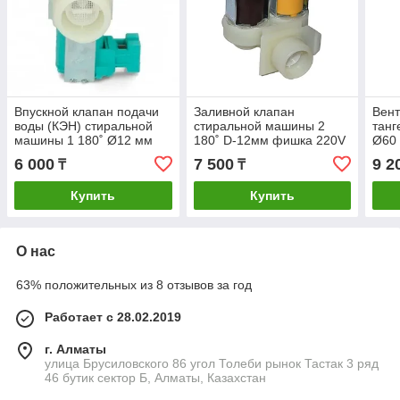
Впускной клапан подачи
Заливной клапан
Вен
воды (КЭН) стиральной
стиральной машины 2
танг
машины 1 180˚ Ø12 мм
180˚ D-12мм фишка 220V
Ø60
фишка 220V Zanussi
Bosch Siemens VAL021BO,
6 000
7 500
9 2
₸
₸
3792260626
BO5201, EX.086311,
265772
Купить
Купить
О нас
63% положительных из 8 отзывов за год
Работает с 28.02.2019
г. Алматы
улица Брусиловского 86 угол Толеби рынок Тастак 3 ряд
46 бутик сектор Б, Алматы, Казахстан