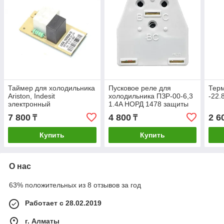
Таймер для холодильника
Пусковое реле для
Терм
Ariston, Indesit
холодильника ПЗР-00-6,3
-22.
электронный
1.4A НОРД 1478 защиты
C00372874/C00500154, 6
мотора-компрессора
7 800
4 800
2 6
₸
₸
контактов, температурный
RF03W16
диапазон +10/-10,
Купить
Купить
Electrolux
О нас
63% положительных из 8 отзывов за год
Работает с 28.02.2019
г. Алматы