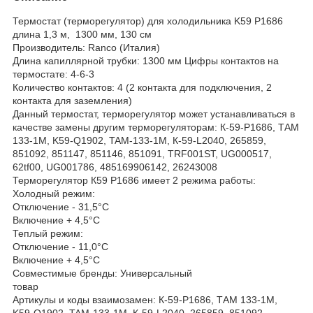
Термостат (терморегулятор) для холодильника K59 P1686
длина 1,3 м, 1300 мм, 130 см
Производитель: Ranco (Италия)
Длина капиллярной трубки: 1300 мм Цифры контактов на
термостате: 4-6-3
Количество контактов: 4 (2 контакта для подключения, 2
контакта для заземления)
Данный термостат, терморегулятор может устанавливаться в
качестве замены другим терморегуляторам: К-59-P1686, ТАМ
133-1М, K59-Q1902, TAM-133-1M, К-59-L2040, 265859,
851092, 851147, 851146, 851091, TRF001ST, UG000517,
62tf00, UG001786, 485169906142, 26243008
Терморегулятор К59 Р1686 имеет 2 режима работы:
Холодный режим:
Отключение - 31,5°C
Включение + 4,5°C
Теплый режим:
Отключение - 11,0°C
Включение + 4,5°C
Совместимые бренды: Универсальный
товар
Артикулы и коды взаимозамен: К-59-P1686, ТАМ 133-1М,
K59-Q1902, TAM-133-1M, К-59-L2040, 265859, 851092,