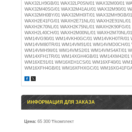
WAX32LH9GB/01 WAX32LP0SN/01 WAX32M00/01 W
WAX32M40SG/01 WAX32M41AU/01 WAX32M90/01 W
WAX32MH0BY/01 WAX32MH0IT/01 WAX32MH9GB/0
WAXH2E41FG/01 WAXH2E71NL/01 WAXH2E91NL/01
WAXH2K70NL/01 WAXH2K75NL/01 WAXH2K90FG/01
WAXH2L40CH/01 WAXH2M00NL/01 WAXH2M70NL/01
WM14VG90/01 WM14VKH0GC/01 WM14VKH0TR/01 W
WM14VM80TR/01 WM14VM91/01 WM14VMD0CH/01
WM14VMH9II/01 WM14VMS2/01 WM14VMS4AT/01 
WM14XFH1TR/01 WM14XGH4GB/01 WM14XM42/01 
WM16XE91/01 WM16XEH1CS/01 WM16XF40/01 WM1
WM16XFH4GB/01 WM16XFHXGC/01 WM16XG41FG/0
ИНФОРМАЦИЯ ДЛЯ ЗАКАЗА
Цена:
65 300 ₸/комплект