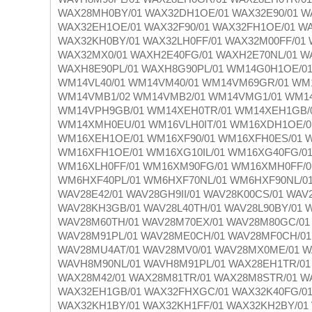
WAX28MH0BY/01 WAX32DH1OE/01 WAX32E90/01 W
WAX32EH1OE/01 WAX32F90/01 WAX32FH1OE/01 W
WAX32KH0BY/01 WAX32LH0FF/01 WAX32M00FF/01
WAX32MX0/01 WAXH2E40FG/01 WAXH2E70NL/01 W
WAXH8E90PL/01 WAXH8G90PL/01 WM14G0H1OE/01
WM14VL40/01 WM14VM40/01 WM14VM69GR/01 WM
WM14VMB1/02 WM14VMB2/01 WM14VMG1/01 WM14
WM14VPH9GB/01 WM14XEH0TR/01 WM14XEH1GB/0
WM14XMH0EU/01 WM16VLH0IT/01 WM16XDH1OE/01
WM16XEH1OE/01 WM16XF90/01 WM16XFH0ES/01 W
WM16XFH1OE/01 WM16XG10IL/01 WM16XG40FG/0
WM16XLH0FF/01 WM16XM90FG/01 WM16XMH0FF/0
WM6HXF40PL/01 WM6HXF70NL/01 WM6HXF90NL/0
WAV28E42/01 WAV28GH9II/01 WAV28K00CS/01 WAV
WAV28KH3GB/01 WAV28L40TH/01 WAV28L90BY/01 
WAV28M60TH/01 WAV28M70EX/01 WAV28M80GC/01
WAV28M91PL/01 WAV28ME0CH/01 WAV28MF0CH/01
WAV28MU4AT/01 WAV28MV0/01 WAV28MX0ME/01 W
WAVH8M90NL/01 WAVH8M91PL/01 WAX28EH1TR/01 
WAX28M42/01 WAX28M81TR/01 WAX28M8STR/01 WA
WAX32EH1GB/01 WAX32FHXGC/01 WAX32K40FG/01 
WAX32KH1BY/01 WAX32KH1FF/01 WAX32KH2BY/01 