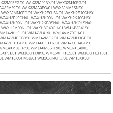
AX32M05FG/01 WAX32M40BY/01 WAX32M40FG/01
AX32M92/01 WAX32MA0FG/01 WAX32MA9SN/01
1 WAX32MM0FG/01 WAXH2E0LSN/01 WAXH2E40CH/01
 WAXH2F40CH/01 WAXH2K00NL/01 WAXH2K40CH/01
 WAXH2K90NL/01 WAXH2KB0SN/01 WAXH2KOLSN/01
 WAXH2M90NL/01 WAXH8G40CH/01 WM14VG41/01
M14VKH9II/01 WM14VL41/01 WM14VM70CH/01
 WM14VMFCB9/01 WM14VMG2/01 WM14VMH3GB/01
WM14VPH3GB/01 WM14XEH1TR/01 WM14XEH4GB/01
WM14XM81TR/01 WM14XM8STR/01 WM16XE40/01
6XF91/01 WM16XFH0II/01 WM16XFH1ES/01 WM16XFH1FF/01
1 WM16XGH4GB/01 WM16XK40FG/01 WM16XK90/