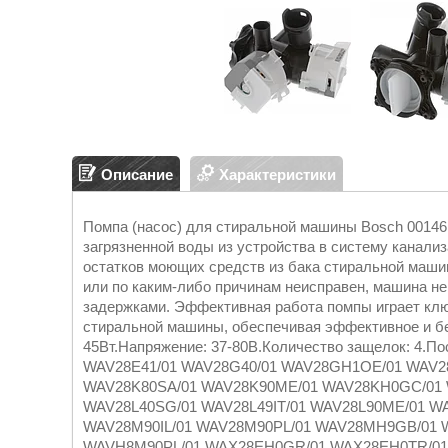
Описание
Характеристики
Помпа (насос) для стиральной машины Bosch 00146
загрязненной воды из устройства в систему канали
остатков моющих средств из бака стиральной машин
или по каким-либо причинам неисправен, машина не
задержками. Эффективная работа помпы играет кл
стиральной машины, обеспечивая эффективное и б
45Вт.Напряжение: 37-80В.Количество защелок: 4.
WAV28E41/01 WAV28G40/01 WAV28GH1OE/01 WAV2
WAV28K80SA/01 WAV28K90ME/01 WAV28KH0GC/01 
WAV28L40SG/01 WAV28L49IT/01 WAV28L90ME/01 
WAV28M90IL/01 WAV28M90PL/01 WAV28MH9GB/01 
WAVH8M90PL/01 WAX28EH0GR/01 WAX28EH0TR/01