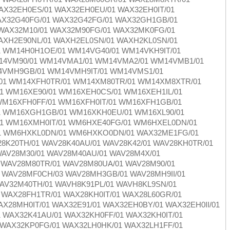
AX32EH0ES/01 WAX32EH0EU/01 WAX32EH0IT/01
AX32G40FG/01 WAX32G42FG/01 WAX32GH1GB/01
 WAX32M10/01 WAX32M90FG/01 WAX32MK0FG/01
AXH2E90NL/01 WAXH2EL0SN/01 WAXH2KL0SN/01
 WM14H0H1OE/01 WM14VG40/01 WM14VKH9IT/01
14VM90/01 WM14VMA1/01 WM14VMA2/01 WM14VMB1/01
VMH9GB/01 WM14VMH9IT/01 WM14VMS1/01
1 WM14XFH0TR/01 WM14XM80TR/01 WM14XM8XTR/01
 WM16XE90/01 WM16XEH0CS/01 WM16XEH1IL/01
M16XFH0FF/01 WM16XFH0IT/01 WM16XFH1GB/01
1 WM16XGH1GB/01 WM16XKH0EU/01 WM16XL90/01
1 WM16XMH0IT/01 WM6HXE40FG/01 WM6HXEL0DN/01
1 WM6HXKL0DN/01 WM6HXKO0DN/01 WAX32ME1FG/01
28K20TH/01 WAV28K40AU/01 WAV28K42/01 WAV28KH0TR/01
WAV28M30/01 WAV28M40AU/01 WAV28M4X/01
 WAV28M80TR/01 WAV28M80UA/01 WAV28M90/01
 WAV28MF0CH/03 WAV28MH3GB/01 WAV28MH9II/01
AV32M40TH/01 WAVH8K91PL/01 WAVH8KL9SN/01
WAX28FH1TR/01 WAX28KH0IT/01 WAX28L60GR/01
X28MH0IT/01 WAX32E91/01 WAX32EH0BY/01 WAX32EH0II/01
WAX32K41AU/01 WAX32KH0FF/01 WAX32KH0IT/01
WAX32KP0FG/01 WAX32LH0HK/01 WAX32LH1FF/01