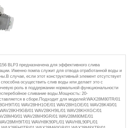
156 BLP3 предназначена для эффективного слива
зации. Именно помпа служит для отвода отработанной воды и
ы.В случае, если этот конструктивный элемент отсутствует
 способна осуществить слив воды или делает это с
ючевую роль в поддержании нормальной функциональности
есперебойное сливание воды.Мощность: 20-
Поставляется в сборе.Подходит для моделей:WAX28M80TR/01
8GH9IT/01 WAV28HH1OE/01 WAV28IH1OE/01 WAV28K40/01
WAV28KH9GB/01 WAV28KH9IL/01 WAV28KHXGC/01
WAV28M40/01 WAV28M49GR/01 WAV28M80ME/01
WAV28MH9IT/01 WAVH8K90PL/01 WAVH8L90PL/01
 WAX28FH0TR/01 WAX28M60GR/01 WAX28M8XTR/01