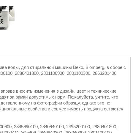
ива воды, для стиральной машины Beko, Blomberg, в сборе с
200100, 2880401800, 2801100900, 2801100300, 2863201400,
вправе вносить изменения в дизайн, цвет и технические
ходят за рамки допустимых норм. Пожалуйста, учтите, что
едставленному на фотографии образцу, однако это не
нкциональные свойства и совместимость продукта остаются
00900, 2845990100, 2840940100, 2495200100, 2880401800,
P000AC, AC5406, 2840940200, 288040200, 2801100100,