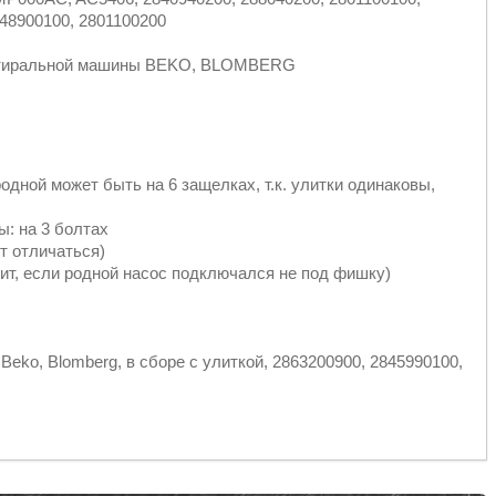
48900100, 2801100200
я стиральной машины BEKO, BLOMBERG
одной может быть на 6 защелках, т.к. улитки одинаковы,
ы: на 3 болтах
т отличаться)
т, если родной насос подключался не под фишку)
eko, Blomberg, в сборе с улиткой, 2863200900, 2845990100,