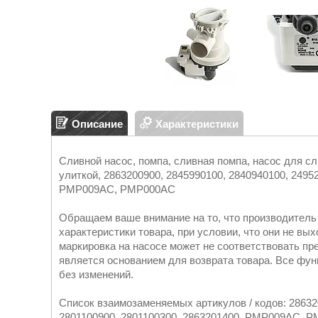
Описание
Характеристики
Сливной насос, помпа, сливная помпа, насос для сл
улиткой, 2863200900, 2845990100, 2840940100, 2495
PMP009AC, PMP000AC
Обращаем ваше внимание на то, что производитель 
характеристики товара, при условии, что они не вы
маркировка на насосе может не соответствовать пр
является основанием для возврата товара. Все фу
без изменений.
Список взаимозаменяемых артикулов / кодов: 28632
2801100900, 2801100300, 2863201400, PMP009AC, PM