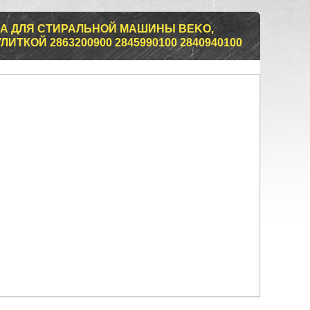
А ДЛЯ СТИРАЛЬНОЙ МАШИНЫ BEKO,
ИТКОЙ 2863200900 2845990100 2840940100