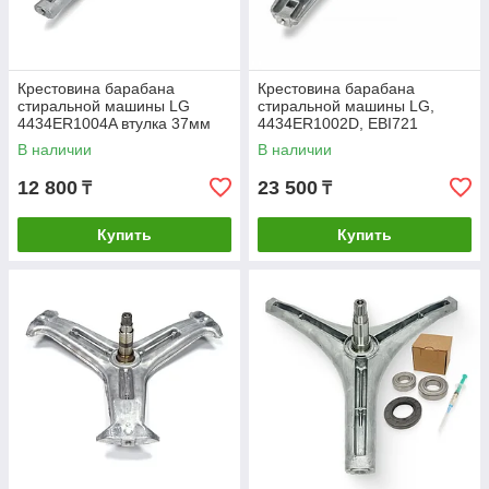
Крестовина барабана
Крестовина барабана
стиральной машины LG
стиральной машины LG,
4434ER1004A втулка 37мм
4434ER1002D, EBI721
длина 100мм подшипник
В наличии
В наличии
205/206 сальник
37x66x9,5/12
12 800
23 500
₸
₸
Купить
Купить