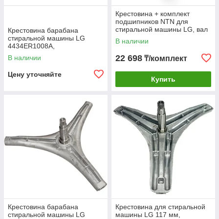
Крестовина + комплект
подшипников NTN для
стиральной машины LG, вал
Крестовина барабана
10 см, крепление под болт,
стиральной машины LG
В наличии
4434ER1007D,
4434ER1008A,
MHW34308901
MHW62021601 (для машин
22 698
В наличии
₸/комплект
от 7кг загрузки)
Цену уточняйте
Купить
Крестовина барабана
Крестовина для стиральной
стиральной машины LG
машины LG 117 мм,