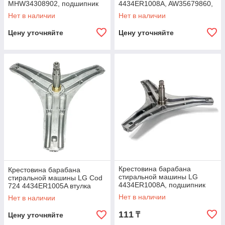
MHW34308902, подшипник
4434ER1008A, AW35679860,
205/206, втулка Ø37мм, вал
4434ER1005D
Нет в наличии
Нет в наличии
116мм, 4434EN1002A
Цену уточняйте
Цену уточняйте
Крестовина барабана
Крестовина барабана
стиральной машины LG
стиральной машины LG Cod
4434ER1008A, подшипник
724 4434ER1005A втулка
305/306, втулка 37х18, вал
37мм H116мм подшипник
Нет в наличии
Нет в наличии
116,4мм
205/206 сальник
37x66x9,5/12
111
₸
Цену уточняйте