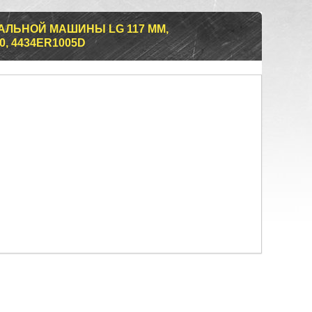
АЛЬНОЙ МАШИНЫ LG 117 ММ,
0, 4434ER1005D