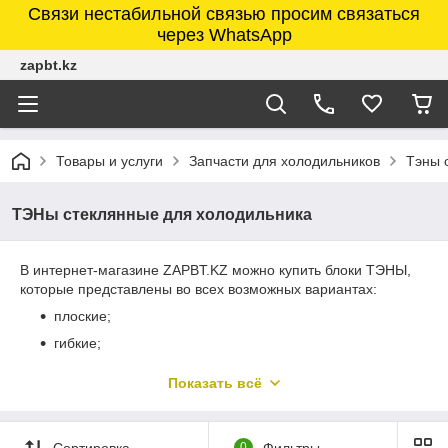
Связи нестабильной связью просим связаться
через WhatsApp
zapbt.kz
Товары и услуги
Запчасти для холодильников
Тэны 
ТЭНы стеклянные для холодильника
В интернет-магазине ZAPBT.KZ можно купить блоки ТЭНЫ,
которые представлены во всех возможных вариантах:
плоские;
гибкие;
керамика;
Показать всё
стекло;
подогрев картера.
Сортировка
0
Фильтры