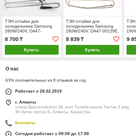
ТЭН оттайки для
ТЭН оттайки для
ТЭН 
холодильника Samsung
холодильника Samsung
холо
280W/240V, DA47-
280W/240V, DA47-00139E,
190W
00139A/B, 33 серия,
33 серия, оригинал
NoFr
8 700
8 839
9 8
₸
₸
оригинал
130
Купить
Купить
О нас
63% положительных из 8 отзывов за год
Работает с 28.02.2019
г. Алматы
улица Брусиловского 86 угол Толеби рынок Тастак 3 ряд
46 бутик сектор Б, Алматы, Казахстан
Контакты
Сегодня работает с 09:00 до 17:00