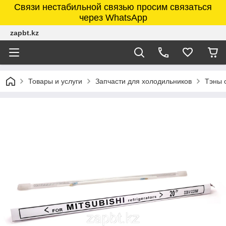
Связи нестабильной связью просим связаться
через WhatsApp
zapbt.kz
Товары и услуги
Запчасти для холодильников
Тэны 