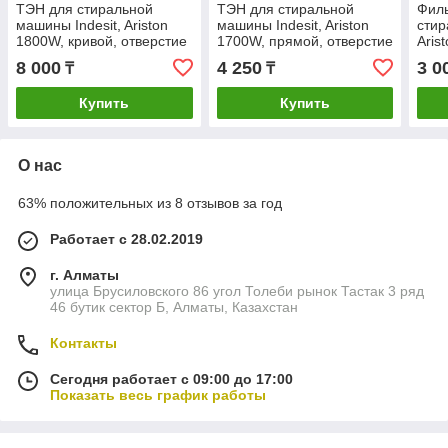
ТЭН для стиральной
ТЭН для стиральной
Филь
машины Indesit, Ariston
машины Indesit, Ariston
сти
1800W, кривой, отверстие
1700W, прямой, отверстие
Aris
датчика ДРТ, L170мм,
ДРТ, L170мм, металл. бак,
Plas
8 000
4 250
3 0
₸
₸
металлический бак,
KAWAI, C00094715
C001
081837 TW
C00143654
Купить
Купить
О нас
63% положительных из 8 отзывов за год
Работает с 28.02.2019
г. Алматы
улица Брусиловского 86 угол Толеби рынок Тастак 3 ряд
46 бутик сектор Б, Алматы, Казахстан
Контакты
Сегодня работает с 09:00 до 17:00
Показать весь график работы