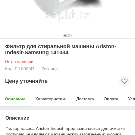
Фильтр для стиральной машины Ariston-
Indesit-Samsung 141034
Нет в наличии
Код: FIL000AR
Розница
Цену уточняйте
Описание
Характеристики
Доставка
Оплата
Усл
Описание
Фильтр насоса Ariston-Indesit предназначается для очистки
поступающей воды от механических загрязнений: кусочки