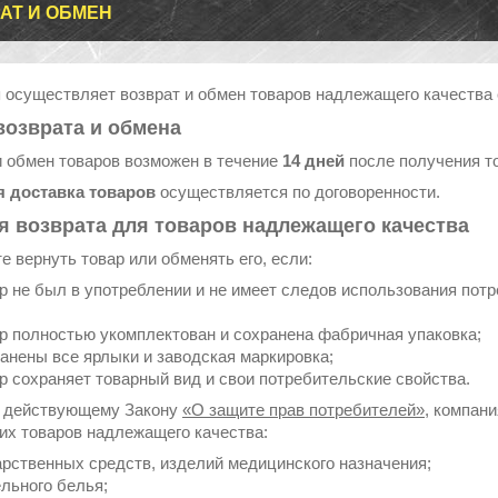
АТ И ОБМЕН
 осуществляет возврат и обмен товаров надлежащего качества
возврата и обмена
и обмен товаров возможен в течение
14 дней
после получения т
 доставка товаров
осуществляется по договоренности.
я возврата для товаров надлежащего качества
е вернуть товар или обменять его, если:
р не был в употреблении и не имеет следов использования потре
р полностью укомплектован и сохранена фабричная упаковка;
анены все ярлыки и заводская маркировка;
р сохраняет товарный вид и свои потребительские свойства.
 действующему Закону
«О защите прав потребителей»
, компан
х товаров надлежащего качества:
арственных средств, изделий медицинского назначения;
льного белья;