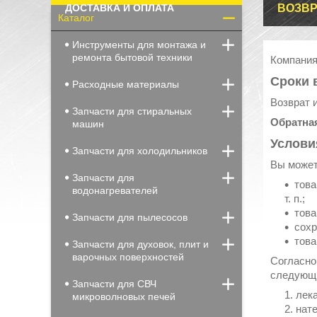
ДОСТАВКА И ОПЛАТА
ВОЗВР
Каталог
Инструменты для монтажа и
ремонта бытовой техники
Компания
Сроки 
Расходные материалы
Возврат 
Запчасти для стиральных
Обратная
машин
Услови
Запчасти для холодильников
Вы может
Запчасти для
това
водонагревателей
т. п.;
това
Запчасти для пылесосов
сохр
това
Запчасти для духовок, плит и
варочных поверхностей
Согласно
следующи
Запчасти для СВЧ
лек
микроволновых печей
нате