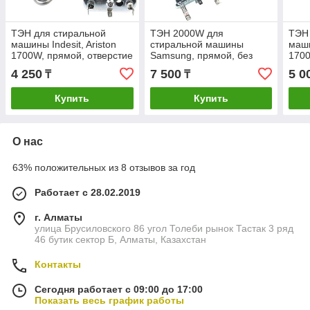
ТЭН для стиральной
ТЭН 2000W для
ТЭН 
машины Indesit, Ariston
стиральной машины
маши
1700W, прямой, отверстие
Samsung, прямой, без
1700
ДРТ, L170мм, металл. бак,
ДРТ, L208мм, DC47-
датч
4 250
7 500
5 0
₸
₸
KAWAI, C00094715
00006Q DC47-00006V
мета
C00143654
KAWAI
094
Купить
Купить
О нас
63% положительных из 8 отзывов за год
Работает с 28.02.2019
г. Алматы
улица Брусиловского 86 угол Толеби рынок Тастак 3 ряд
46 бутик сектор Б, Алматы, Казахстан
Контакты
Сегодня работает с 09:00 до 17:00
Показать весь график работы