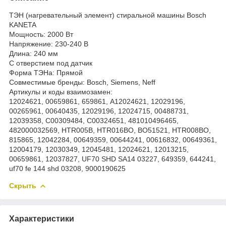
ТЭН (нагревательный элемент) стиральной машины Bosch
KANETA
Мощность: 2000 Вт
Напряжение: 230-240 В
Длина: 240 мм
С отверстием под датчик
Форма ТЭНа: Прямой
Совместимые бренды: Bosch, Siemens, Neff
Артикулы и коды взаимозамен:
12024621, 00659861, 659861, A12024621, 12029196,
00265961, 00640435, 12029196, 12024715, 00488731,
12039358, C00309484, C00324651, 481010496465,
482000032569, HTR005B, HTR016BO, BO51521, HTR008BO,
815865, 12042284, 00649359, 00644241, 00616832, 00649361,
12004179, 12030349, 12045481, 12024621, 12013215,
00659861, 12037827, UF70 SHD SA14 03227, 649359, 644241,
uf70 fe 144 shd 03208, 9000190625
Скрыть
Характеристики