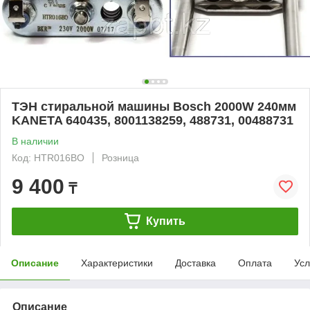
ТЭН стиральной машины Bosch 2000W 240мм
KANETA 640435, 8001138259, 488731, 00488731
В наличии
Код: HTR016BO
Розница
9 400
₸
Купить
Описание
Характеристики
Доставка
Оплата
Усл
Описание