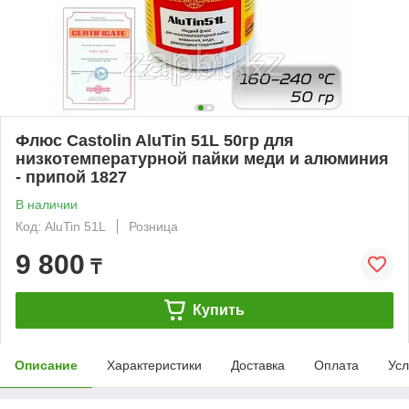
Флюс Castolin AluTin 51L 50гр для
низкотемпературной пайки меди и алюминия
- припой 1827
В наличии
Код: AluTin 51L
Розница
9 800
₸
Купить
Описание
Характеристики
Доставка
Оплата
Усл