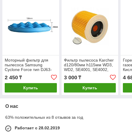
Моторный фильтр для
Фильтр пылесоса Karcher
Горе
пылесоса Samsung
d120/80мм h115мм WD3,
газо
Cyclone Force тип DJ63-
WD2, SE4001, SE4002,
Кисл
01467A серии SC15H40,
6.414-552
аце
2 450
3 000
4 6
₸
₸
SC15K41 (диаметр 130
мм)
Купить
Купить
О нас
63% положительных из 8 отзывов за год
Работает с 28.02.2019