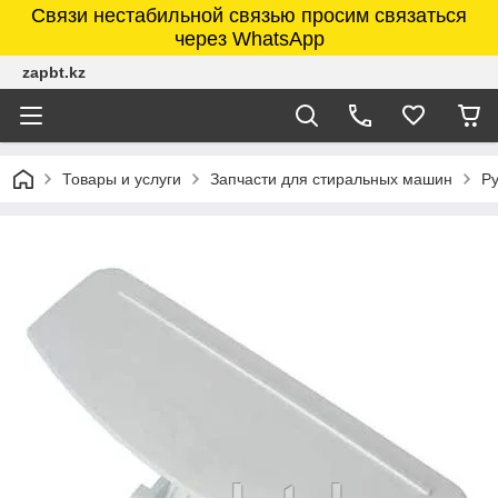
Связи нестабильной связью просим связаться
через WhatsApp
zapbt.kz
Товары и услуги
Запчасти для стиральных машин
Р