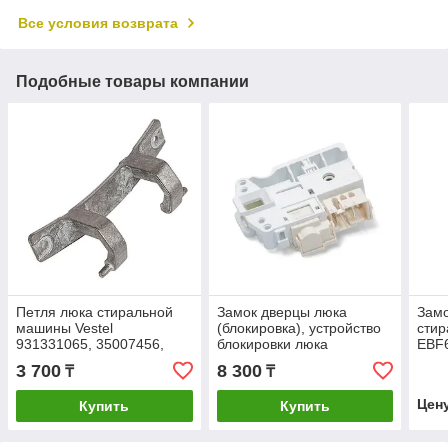
Все условия возврата
Подобные товары компании
Петля люка стиральной
Замок дверцы люка
Замо
машины Vestel
(блокировка), устройство
сти
931331065, 35007456,
блокировки люка
EBF
00530078
стиральной машины
3 700
8 300
₸
₸
Vestel 32018336 32013597
Цен
Купить
Купить