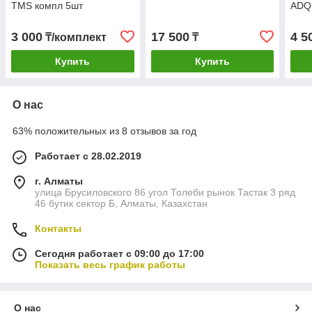
TMS компл 5шт
ADQ
ADQ
ADQ
3 000
17 500
4 5
₸/комплект
₸
Купить
Купить
О нас
63% положительных из 8 отзывов за год
Работает с 28.02.2019
г. Алматы
улица Брусиловского 86 угол Толеби рынок Тастак 3 ряд
46 бутик сектор Б, Алматы, Казахстан
Контакты
Сегодня работает с 09:00 до 17:00
Показать весь график работы
О нас