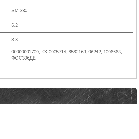
SM 230
6.2
3.3
00000001700, КХ-0005714, 6562163, 06242, 1006663,
ФОС306ДЕ