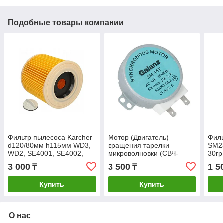
Подобные товары компании
Фильтр пылесоса Karcher
Мотор (Двигатель)
Филь
d120/80мм h115мм WD3,
вращения тарелки
SM23
WD2, SE4001, SE4002,
микроволновки (СВЧ-
30гр
6.414-552
печи) 30V, 3W, 5/6 об/мин,
обо
3 000
3 500
1 5
₸
₸
h14mm, 2 контакта Galanz
SM-16T 14434
Купить
Купить
О нас