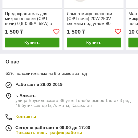
Предохранитель для
Лампа микроволновки
Магн
микроволновки (СВЧ-
(СВЧ-печи) 20W 250V
микр
печи) 0,8-0,85А, 5kW, в
клеммы под углом 90°
печи
корпусе
6 от
1 500
1 500
10 
₸
₸
раз
Купить
Купить
О нас
63% положительных из 8 отзывов за год
Работает с 28.02.2019
г. Алматы
улица Брусиловского 86 угол Толеби рынок Тастак 3 ряд
46 бутик сектор Б, Алматы, Казахстан
Контакты
Сегодня работает с 09:00 до 17:00
Показать весь график работы