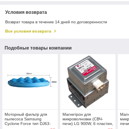
Условия возврата
Возврат товара в течение 14 дней по договоренности
Все условия возврата
Подобные товары компании
Моторный фильтр для
Магнетрон для
Магн
пылесоса Samsung
микроволновки (СВЧ-
микр
Cyclone Force тип DJ63-
печи) LG 900W, 6 пластин,
печи
01467A серии SC15H40,
6 отверстий,2M214-01 ,
6 от