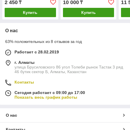
2 450
10 000
11 
₸
₸
SC15K41 (диаметр 130
разъём перпендикулярно
раз
мм)
Купить
Купить
О нас
63% положительных из 8 отзывов за год
Работает с 28.02.2019
г. Алматы
улица Брусиловского 86 угол Толеби рынок Тастак 3 ряд
46 бутик сектор Б, Алматы, Казахстан
Контакты
Сегодня работает с 09:00 до 17:00
Показать весь график работы
О нас
Контакты