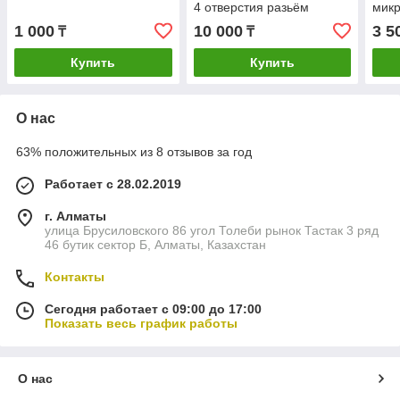
4 отверстия разьём
микр
параллельно
печи
1 000
10 000
3 5
₸
₸
h14m
SM-
Купить
Купить
О нас
63% положительных из 8 отзывов за год
Работает с 28.02.2019
г. Алматы
улица Брусиловского 86 угол Толеби рынок Тастак 3 ряд
46 бутик сектор Б, Алматы, Казахстан
Контакты
Сегодня работает с 09:00 до 17:00
Показать весь график работы
О нас