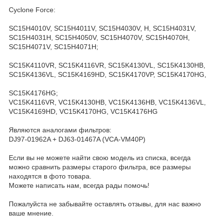
Cyclone Force:
SC15H4010V, SC15H4011V, SC15H4030V, H, SC15H4031V,
SC15H4031H, SC15H4050V, SC15H4070V, SC15H4070H,
SC15H4071V, SC15H4071H;
SC15K4110VR, SC15K4116VR, SC15K4130VL, SC15K4130HB,
SC15K4136VL, SC15K4169HD, SC15K4170VP, SC15K4170HG,
SC15K4176HG;
VC15K4116VR, VC15K4130HB, VC15K4136HB, VC15K4136VL,
VC15K4169HD, VC15K4170HG, VC15K4176HG
Являются аналогами фильтров:
DJ97-01962A + DJ63-01467A (VCA-VM40P)
Если вы не можете найти свою модель из списка, всегда
можно сравнить размеры старого фильтра, все размеры
находятся в фото товара.
Можете написать нам, всегда рады помочь!
Пожалуйста не забывайте оставлять отзывы, для нас важно
ваше мнение.