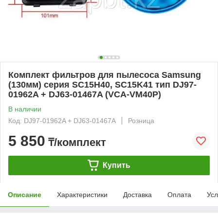
Комплект фильтров для пылесоса Samsung
(130мм) серия SC15H40, SC15K41 тип DJ97-
01962A + DJ63-01467A (VCA-VM40P)
В наличии
Код: DJ97-01962A + DJ63-01467A
Розница
5 850
₸/комплект
Купить
Описание
Характеристики
Доставка
Оплата
Усл