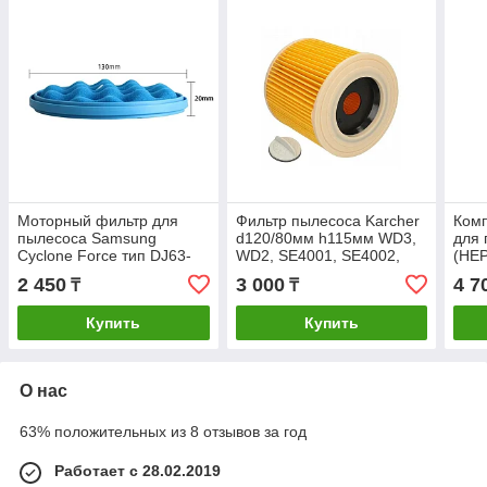
Моторный фильтр для
Фильтр пылесоса Karcher
Комп
пылесоса Samsung
d120/80мм h115мм WD3,
для
Cyclone Force тип DJ63-
WD2, SE4001, SE4002,
(HEP
01467A серии SC15H40,
6.414-552
Губч
2 450
3 000
4 7
₸
₸
SC15K41 (диаметр 130
0115
мм)
Купить
Купить
О нас
63% положительных из 8 отзывов за год
Работает с 28.02.2019