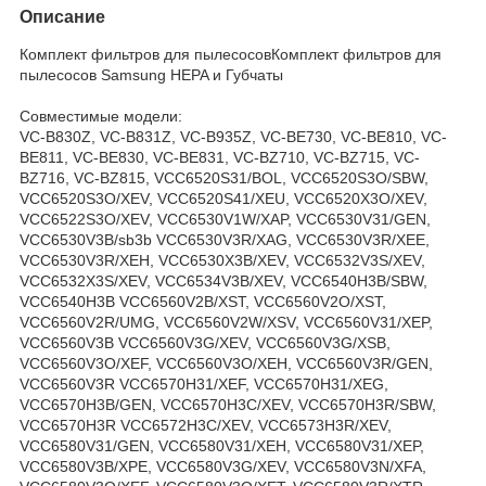
Описание
Комплект фильтров для пылесосовКомплект фильтров для
пылесосов Samsung HEPA и Губчаты
Совместимые модели:
VC-B830Z, VC-B831Z, VC-B935Z, VC-BE730, VC-BE810, VC-
BE811, VC-BE830, VC-BE831, VC-BZ710, VC-BZ715, VC-
BZ716, VC-BZ815, VCC6520S31/BOL, VCC6520S3O/SBW,
VCC6520S3O/XEV, VCC6520S41/XEU, VCC6520X3O/XEV,
VCC6522S3O/XEV, VCC6530V1W/XAP, VCC6530V31/GEN,
VCC6530V3B/sb3b VCC6530V3R/XAG, VCC6530V3R/XEE,
VCC6530V3R/XEH, VCC6530X3B/XEV, VCC6532V3S/XEV,
VCC6532X3S/XEV, VCC6534V3B/XEV, VCC6540H3B/SBW,
VCC6540H3B VCC6560V2B/XST, VCC6560V2O/XST,
VCC6560V2R/UMG, VCC6560V2W/XSV, VCC6560V31/XEP,
VCC6560V3B VCC6560V3G/XEV, VCC6560V3G/XSB,
VCC6560V3O/XEF, VCC6560V3O/XEH, VCC6560V3R/GEN,
VCC6560V3R VCC6570H31/XEF, VCC6570H31/XEG,
VCC6570H3B/GEN, VCC6570H3C/XEV, VCC6570H3R/SBW,
VCC6570H3R VCC6572H3C/XEV, VCC6573H3R/XEV,
VCC6580V31/GEN, VCC6580V31/XEH, VCC6580V31/XEP,
VCC6580V3B/XPE, VCC6580V3G/XEV, VCC6580V3N/XFA,