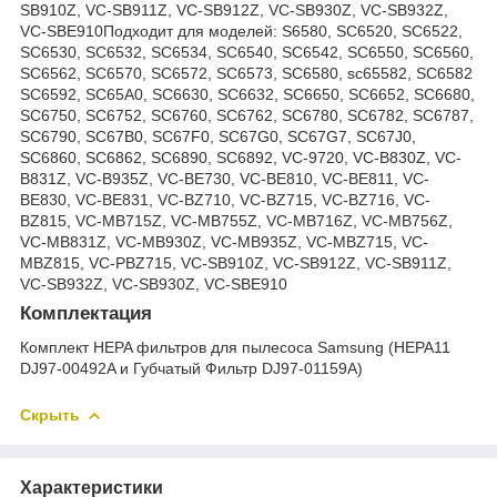
SB910Z, VC-SB911Z, VC-SB912Z, VC-SB930Z, VC-SB932Z,
VC-SBE910Подходит для моделей: S6580, SC6520, SC6522,
SC6530, SC6532, SC6534, SC6540, SC6542, SC6550, SC6560,
SC6562, SC6570, SC6572, SC6573, SC6580, sc65582, SC6582
SC6592, SC65A0, SC6630, SC6632, SC6650, SC6652, SC6680,
SC6750, SC6752, SC6760, SC6762, SC6780, SC6782, SC6787,
SC6790, SC67B0, SC67F0, SC67G0, SC67G7, SC67J0,
SC6860, SC6862, SC6890, SC6892, VC-9720, VC-B830Z, VC-
B831Z, VC-B935Z, VC-BE730, VC-BE810, VC-BE811, VC-
BE830, VC-BE831, VC-BZ710, VC-BZ715, VC-BZ716, VC-
BZ815, VC-MB715Z, VC-MB755Z, VC-MB716Z, VC-MB756Z,
VC-MB831Z, VC-MB930Z, VC-MB935Z, VC-MBZ715, VC-
MBZ815, VC-PBZ715, VC-SB910Z, VC-SB912Z, VC-SB911Z,
VC-SB932Z, VC-SB930Z, VC-SBE910
Комплектация
Комплект HEPA фильтров для пылесоса Samsung (HEPA11
DJ97-00492A и Губчатый Фильтр DJ97-01159A)
Скрыть
Характеристики