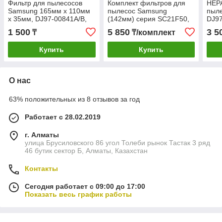
Фильтр для пылесосов
Комплект фильтров для
HEPA
Samsung 165мм х 110мм
пылесос Samsung
пыл
х 35мм, DJ97-00841A/B,
(142мм) серия SC21F50,
DJ97
DJ97-01159A/B
SC21K51, VC21K51,
004
1 500
5 850
3 5
₸
₸/комплект
SC19F50VC тип DJ97-
01962A + DJ63-01285A
Купить
Купить
(VCA-VM50P
О нас
63% положительных из 8 отзывов за год
Работает с 28.02.2019
г. Алматы
улица Брусиловского 86 угол Толеби рынок Тастак 3 ряд
46 бутик сектор Б, Алматы, Казахстан
Контакты
Сегодня работает с 09:00 до 17:00
Показать весь график работы