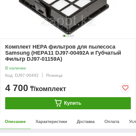
Комплект HEPA фильтров для пылесоса
Samsung (HEPA11 DJ97-00492A и Губчатый
Фильтр DJ97-01159A)
В наличии
Код: DJ97-00492
Розница
4 700
₸/комплект
Купить
Описание
Характеристики
Доставка
Оплата
Усл