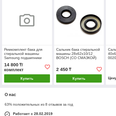
Ремкомплект бака для
Сальник бака стиральной
Саль
стиральной машины
машины 28x62x10/12
40x6
Samsung подшипники
BOSCH (СО СМАЗКОЙ)
002
6206-6207, Сальник
14 800
₸/
35x75,55x10/12 со
2 450
₸
комплект
смазкой ОРИГИНАЛ NTN
Цен
Купить
Купить
О нас
63% положительных из 8 отзывов за год
Работает с 28.02.2019