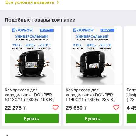
Все условия возврата
Подобные товары компании
Компрессор для
Компрессор для
Реле
холодильника DONPER
холодильника DONPER
Jiax
S118CY1 (R600a, 193 Вт,
L140CY1 (R600a, 235 Вт,
(-23
-23,3 С)
-23,3 С)
120
22 275
25 650
4 4
₸
₸
Купить
Купить